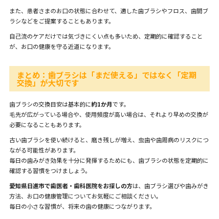
また、患者さまのお口の状態に合わせて、適した歯ブラシやフロス、歯間ブ
ラシなどをご提案することもあります。
自己流のケアだけでは気づきにくい点も多いため、定期的に確認すること
が、お口の健康を守る近道になります。
まとめ：歯ブラシは「まだ使える」ではなく「定期
交換」が大切です
歯ブラシの交換目安は基本的に
約1か月
です。
毛先が広がっている場合や、使用頻度が高い場合は、それより早めの交換が
必要になることもあります。
古い歯ブラシを使い続けると、磨き残しが増え、虫歯や歯周病のリスクにつ
ながる可能性があります。
毎日の歯みがき効果を十分に発揮するためにも、歯ブラシの状態を定期的に
確認する習慣をつけましょう。
愛知県日進市で歯医者・歯科医院をお探しの方
は、歯ブラシ選びや歯みがき
方法、お口の健康管理についてお気軽にご相談ください。
毎日の小さな習慣が、将来の歯の健康につながります。