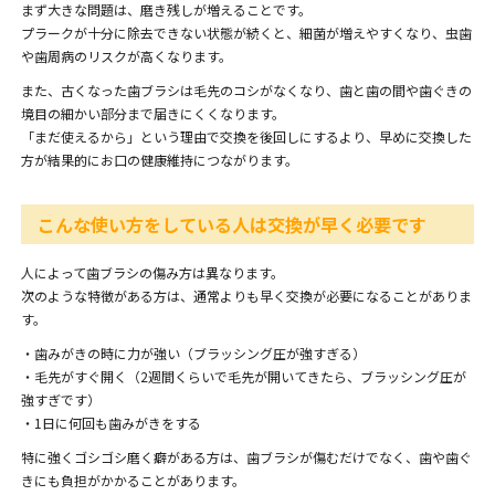
まず大きな問題は、磨き残しが増えることです。
プラークが十分に除去できない状態が続くと、細菌が増えやすくなり、虫歯
や歯周病のリスクが高くなります。
また、古くなった歯ブラシは毛先のコシがなくなり、歯と歯の間や歯ぐきの
境目の細かい部分まで届きにくくなります。
「まだ使えるから」という理由で交換を後回しにするより、早めに交換した
方が結果的にお口の健康維持につながります。
こんな使い方をしている人は交換が早く必要です
人によって歯ブラシの傷み方は異なります。
次のような特徴がある方は、通常よりも早く交換が必要になることがありま
す。
・歯みがきの時に力が強い（ブラッシング圧が強すぎる）
・毛先がすぐ開く（2週間くらいで毛先が開いてきたら、ブラッシング圧が
強すぎです）
・1日に何回も歯みがきをする
特に強くゴシゴシ磨く癖がある方は、歯ブラシが傷むだけでなく、歯や歯ぐ
きにも負担がかかることがあります。