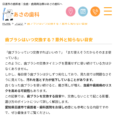
日進市の歯医者｜虫歯・歯周病治療はあさの歯科へ
あさの歯科
HOME
>
ブログ
>
歯ブラシはいつ交換する？意外と知らない目安
歯ブラシはいつ交換する？意外と知らない目安
「歯ブラシっていつ交換すればいいの？」「まだ使えそうだからそのまま使
っている」
このように、歯ブラシの交換タイミングを意識せずに使い続けている方は少
なくありません。
しかし、毎日使う歯ブラシは少しずつ劣化しており、見た目では問題なさそ
うに見えても、
汚れを落とす力が低下していることがあります。
古くなった歯ブラシを使い続けると、磨き残しが増え、
虫歯や歯周病のリス
クを高める可能性
もあります。
この記事では、
歯ブラシを交換する目安
や、交換しないことで起こる影響、
選び方のポイントについて詳しく解説します。
愛知県日進市で歯医者・歯科医院をお探しの方
にも参考になる内容ですの
で、ぜひ最後までご覧ください。